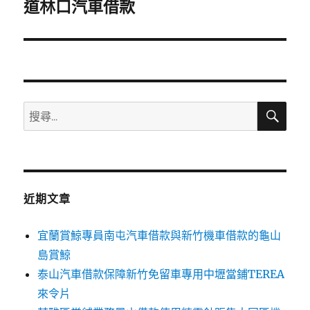
一
道林口汽車借款
篇
文
章:
搜
搜
尋
尋
關
鍵
字:
近期文章
宜蘭賞鯨專員南屯汽車借款與新竹機車借款的龜山
島賞鯨
泰山汽車借款保障新竹免留車專用中壢當鋪TEREA
來令片