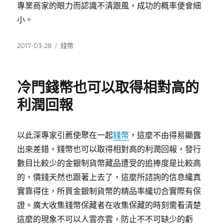
專業商家的眼力而認識不清跟風，成功的概率便會細
小。
發
分
2017-03-28
錢幣
佈
類
日
期:
冷門錢幣也可以取得相對高的
利潤回報
以此深專家引薦使聚在一起
錢幣
，這麼不由得易顯露
出來差錯，錢幣也可以取得相對高的利潤回報，發行
數目比較少的金銀制貨幣藏品遭受的追捧度是比較高
的，價錢天然也跟著上去了，這麼所諮詢的信息纔真
實靠得住，所買金銀制貨幣的精品率纔切合實際有保
證。廣大收集錢幣保藏者在收集保藏的時刻需看清楚
這麼的現象不可以人雲亦雲，防止不不可缺少的虧