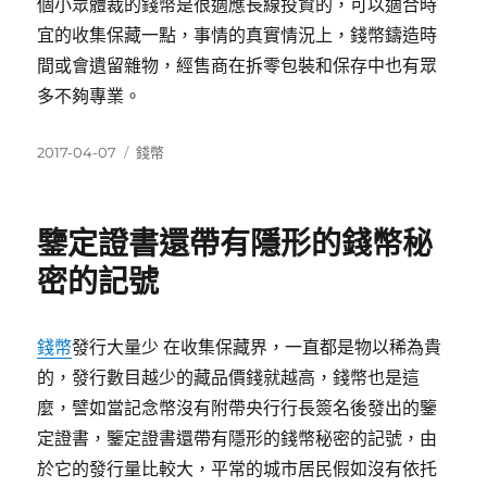
個小眾體裁的錢幣是很適應長線投資的，可以適合時
宜的收集保藏一點，事情的真實情況上，錢幣鑄造時
間或會遺留雜物，經售商在拆零包裝和保存中也有眾
多不夠專業。
發
分
2017-04-07
錢幣
佈
類
日
期:
鑒定證書還帶有隱形的錢幣秘
密的記號
錢幣
發行大量少 在收集保藏界，一直都是物以稀為貴
的，發行數目越少的藏品價錢就越高，錢幣也是這
麼，譬如當記念幣沒有附帶央行行長簽名後發出的鑒
定證書，鑒定證書還帶有隱形的錢幣秘密的記號，由
於它的發行量比較大，平常的城市居民假如沒有依托