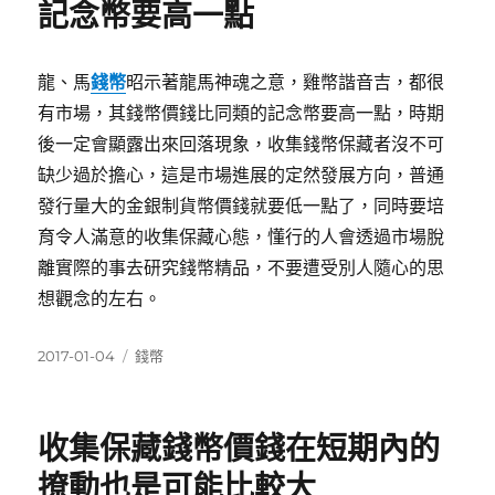
記念幣要高一點
龍、馬
錢幣
昭示著龍馬神魂之意，雞幣諧音吉，都很
有市場，其錢幣價錢比同類的記念幣要高一點，時期
後一定會顯露出來回落現象，收集錢幣保藏者沒不可
缺少過於擔心，這是市場進展的定然發展方向，普通
發行量大的金銀制貨幣價錢就要低一點了，同時要培
育令人滿意的收集保藏心態，懂行的人會透過市場脫
離實際的事去研究錢幣精品，不要遭受別人隨心的思
想觀念的左右。
發
分
2017-01-04
錢幣
佈
類
日
期:
收集保藏錢幣價錢在短期內的
撩動也是可能比較大