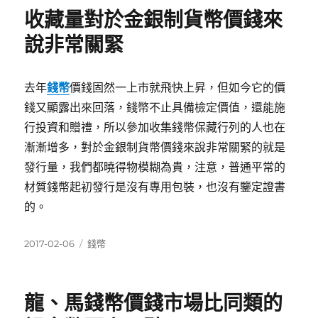
期:
收藏量對於金銀制貨幣價錢來
說非常關緊
去年
錢幣
價錢固然一上市就飛快上昇，但如今它的價
錢又顯露出來回落，錢幣不止具備檢定價值，還能施
行投資和贈禮，所以參加收集錢幣保藏行列的人也在
漸漸增多，對於金銀制貨幣價錢來說非常關緊的就是
發行量，我們都曉得物模糊為貴，注意，普通平常的
材質錢幣起初發行是沒有專用包裝，也沒有鑒定證書
的。
發
分
2017-02-06
錢幣
佈
類
日
期:
龍、馬錢幣價錢市場比同類的