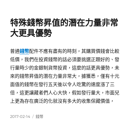
佈
類
日
期:
特殊錢幣昇值的潛在力量非常
大更具優勢
普通
錢幣
配件不應有盡有的時刻，其購買價錢會比較
低價，我們在投資錢幣的話必須要挑選正題好的、發
行量時少的金銀制貨幣投資，這麼的話更具優勢，未
來的錢幣昇值的潛在力量非常大，據獲悉，僅有十元
面值的錢幣在發行五天後以令人吃驚的速度漲了三
倍，這更讓藏者們人心大快，假如發行量大，市面兒
上更為存在廣泛的化就沒有多大的收集保藏價值，
發
分
2017-02-14
錢幣
佈
類
日