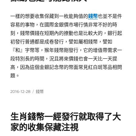
一樣的想要收集保藏到一枚能夠值的
錢幣
也並不是件
容易的事物，在國際金銀價市場行情非常不好的時
刻，錢幣價錢在短期內的撩動也是比較大的，銀行起
初發行普通都是成卷發行，譬如屬相錢幣，譬如
『和』字幣等，猴年錢幣剛發行，它的增值帶需求一
段特別長的時間，況且將來價錢也會一天比一天提
高，因為這個金銀記念幣的幣面常見紅白斑等品相問
題。
發
分
2016-12-28
錢幣
佈
類
日
期:
生肖錢幣一經發行就取得了大
家的收集保藏注視