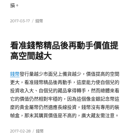
損。
發
分
2017-03-17
錢幣
佈
類
日
期:
看准錢幣精品後再動手價值提
高空間越大
錢幣
發行量越少市面兒上備貨越少，價值提高的空間
更大，看准錢幣精品後再動手，這麼能力使自個兒的
投資收入大、自個兒的藏品拿得轉手，然而總體來看
它的價值仍然相對牢穩的，因為這個像金銀記念幣這
麼的貴金屬幣仍然適應長線投資，錢幣沒有專用的裝
幀盒，那末其購買價值是不高的，廣大藏友需注意。
發
分
2017-02-28
錢幣