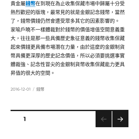
貴金屬
錢幣
在到現在為止收集保藏市場中歸屬十分受
熱烈歡迎的版塊，最常見的就是金銀記念錢幣，當然
了，錢幣價錢仍然會遭受眾多其它的因素影響的。
家喻戶曉不一樣體裁對於錢幣的價值增值空間意義重
大，往往是那一些具備歷史象征意義的錢幣收集保藏
起來價錢更具備市場潛在力量，由於這麼的金銀制貨
幣具備更深厚的歷史記念價值，所以必須要挑選事實
體裁強、記念性冒尖的金銀制貨幣收集保藏能力更具
昇值的很大的空間。
發
分
2016-12-01
錢幣
佈
類
日
期:
文
頁次
1
下一
章
頁