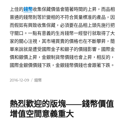
上佳的
錢幣
收集保藏價值會隨著時間的上昇，而品相
普通的錢幣則等於變相的不符合質量標准的產品，因
而假如有興致收集保藏，必須要在品相上頭先施行把
守關口。一點有意義的生肖錢幣一經發行就取得了大
家的關心注視，其市場買賣的價格也在不斷攀昇，簡
單來說就是遭受國際金子和銀子的價錢影響，國際金
價和銀價上昇，金銀制貨幣價錢也會上昇，相反的，
國際金銀價價錢下跌，金銀錢幣價錢也會跟著下跌。
發
分
2016-12-09
錢幣
佈
類
日
期:
熱烈歡迎的版塊——錢幣價值
增值空間意義重大