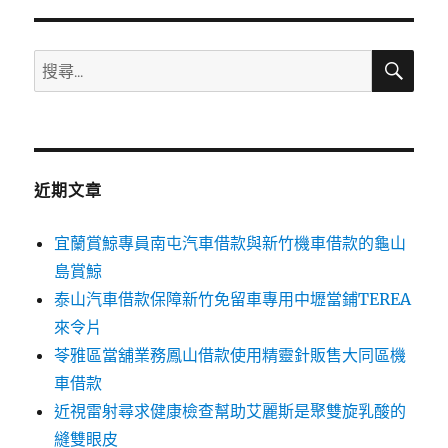
分
搜
搜
頁
尋
尋
關
鍵
字:
近期文章
宜蘭賞鯨專員南屯汽車借款與新竹機車借款的龜山
島賞鯨
泰山汽車借款保障新竹免留車專用中壢當鋪TEREA
來令片
苓雅區當舖業務鳳山借款使用精靈針販售大同區機
車借款
近視雷射尋求健康檢查幫助艾麗斯是聚雙旋乳酸的
縫雙眼皮