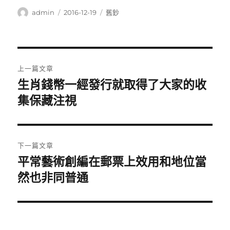
作
發
分
admin
2016-12-19
舊鈔
者
佈
類
日
期:
文
上一篇文章
章
生肖錢幣一經發行就取得了大家的收
上
一
集保藏注視
導
篇
覽
文
章:
下一篇文章
平常藝術創編在郵票上效用和地位當
下
一
然也非同普通
篇
文
章: