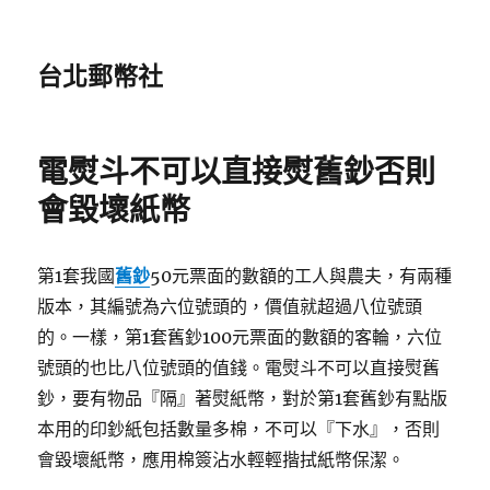
台北郵幣社
電熨斗不可以直接熨舊鈔否則
會毀壞紙幣
第1套我國
舊鈔
50元票面的數額的工人與農夫，有兩種
版本，其編號為六位號頭的，價值就超過八位號頭
的。一樣，第1套舊鈔100元票面的數額的客輪，六位
號頭的也比八位號頭的值錢。電熨斗不可以直接熨舊
鈔，要有物品『隔』著熨紙幣，對於第1套舊鈔有點版
本用的印鈔紙包括數量多棉，不可以『下水』，否則
會毀壞紙幣，應用棉簽沾水輕輕揩拭紙幣保潔。