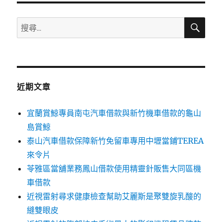
搜
搜
尋
尋
關
鍵
字:
近期文章
宜蘭賞鯨專員南屯汽車借款與新竹機車借款的龜山
島賞鯨
泰山汽車借款保障新竹免留車專用中壢當鋪TEREA
來令片
苓雅區當舖業務鳳山借款使用精靈針販售大同區機
車借款
近視雷射尋求健康檢查幫助艾麗斯是聚雙旋乳酸的
縫雙眼皮