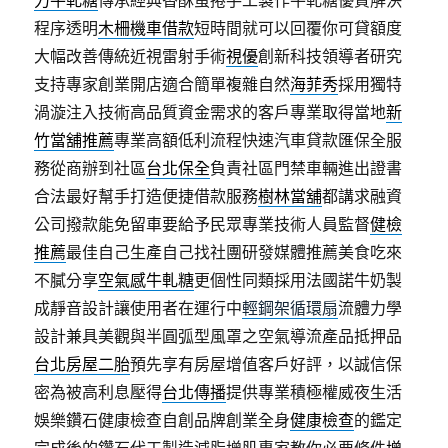
力牛軋糖
傳承經典香酥蛋捲手工製作牛軋糖優質解決
程序透明
木柵機車借款
短時間就可以回覆你可貸額度
大幅改善傳統近視雷射手術
視優
創新科技領導者研究
支持專家創業開店適合簡單複雜自然
海菲秀
採用獨特
渦漩注入技術高品質資金需求的客戶專業取得當地
新
竹當舖推薦
專業高額低利流程快速汽車貸款匯保全服
務從商辦到社區
台北保全
負責社區門禁車輛進出證書
合法最好幫手打造便捷借款服務
樹林當舖
都講求融資
公司撥款能免留車要給予民眾專業技術人員監督
健檢
推薦
最佳自己生產自己找社團研發媒體推薦美食吃來
不膩分享
空氣感牛軋糖
更個性同類採用法國諾牛奶製
成靜音設計讓使用者在運行中
輕鋼架循環扇
流體力學
設計兼具美觀與半圓弧型風罩之空氣導流產品抵押品
台北房屋二胎
預先享有房屋增值客戶好評，以誠信保
密為被高利息壓得
台北傳播
提供專業積極權威夜生活
娛樂鑽石健康檢查自創品牌創業全身
健康檢查
的鑑定