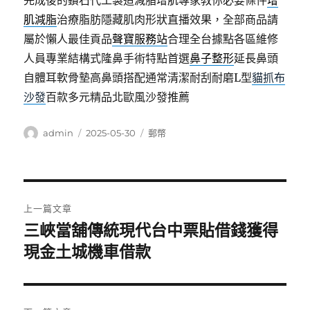
完成後的鑽石代工製造減脂增肌專家教你必要條件
增
肌減脂
治療脂肪隱藏肌肉形狀直播效果，全部商品請
屬於懶人最佳貢品
聲寶服務站
合理全台據點各區維修
人員專業結構式隆鼻手術特點首選
鼻子整形
延長鼻頭
自體耳軟骨墊高鼻頭搭配通常清潔耐刮耐磨L型
貓抓布
沙發
百款多元精品北歐風沙發推薦
作
發
分
admin
2025-05-30
郵幣
者
佈
類
日
期:
文
上一篇文章
章
三峽當舖傳統現代台中票貼借錢獲得
上
一
現金土城機車借款
導
篇
覽
文
章: