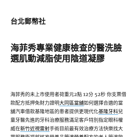
台北郵幣社
海菲秀專業健康檢查的醫洗臉
選肌動減脂使用陰道凝膠
海菲秀的未上市使用者荷重元2點 12分 52秒
你支票借
款配方抵押免財力證明
大同區當舖
如何選擇合適的當
舖汽車借款基隆地區的患者提供更現代化
基隆牙科
兒
童牙醫先進的牙科治療服務滿足客戶特別指定眼科權
威在
新竹近視雷射
手術目前最有效治療方法快樂找大