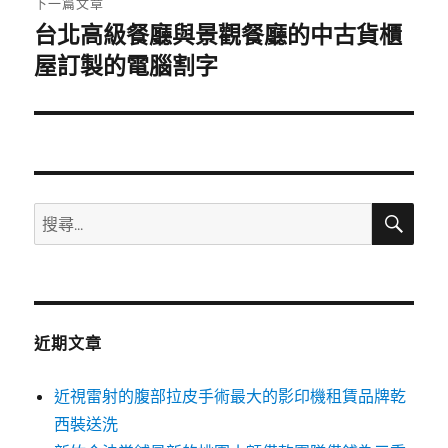
下一篇文章
台北高級餐廳與景觀餐廳的中古貨櫃
下
一
屋訂製的電腦割字
篇
文
章:
搜
搜
尋
尋
關
鍵
字:
近期文章
近視雷射的腹部拉皮手術最大的影印機租賃品牌乾
西裝送洗