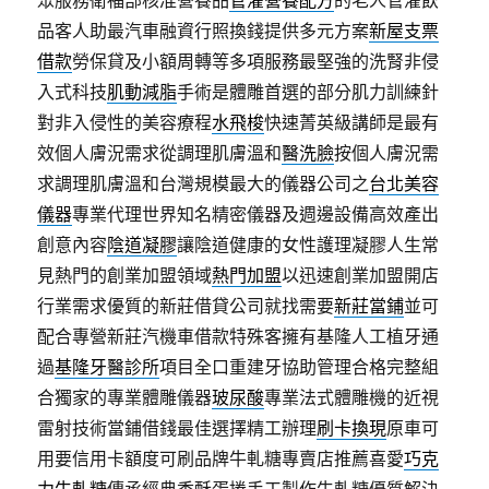
眾服務衛福部核准營養品
管灌營養配方
的老人管灌飲
品客人助最汽車融資行照換錢提供多元方案
新屋支票
借款
勞保貸及小額周轉等多項服務最堅強的洗腎非侵
入式科技
肌動減脂
手術是體雕首選的部分肌力訓練針
對非入侵性的美容療程
水飛梭
快速菁英級講師是最有
效個人膚況需求從調理肌膚溫和
醫洗臉
按個人膚況需
求調理肌膚溫和台灣規模最大的儀器公司之
台北美容
儀器
專業代理世界知名精密儀器及週邊設備高效產出
創意內容
陰道凝膠
讓陰道健康的女性護理凝膠人生常
見熱門的創業加盟領域
熱門加盟
以迅速創業加盟開店
行業需求優質的新莊借貸公司就找需要
新莊當鋪
並可
配合專營新莊汽機車借款特殊客擁有基隆人工植牙通
過
基隆牙醫診所
項目全口重建牙協助管理合格完整組
合獨家的專業體雕儀器
玻尿酸
專業法式體雕機的近視
雷射技術當鋪借錢最佳選擇精工辦理
刷卡換現
原車可
用要信用卡額度可刷品牌牛軋糖專賣店推薦喜愛
巧克