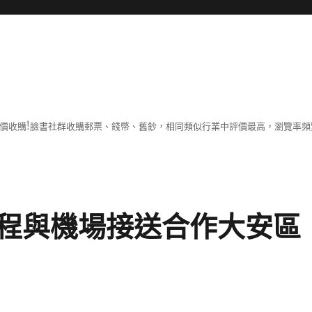
最實價收購!臉書社群收購郵票、錢幣、舊鈔，相同類似行業中評價最高，瀏覽率
程與機場接送合作大安區