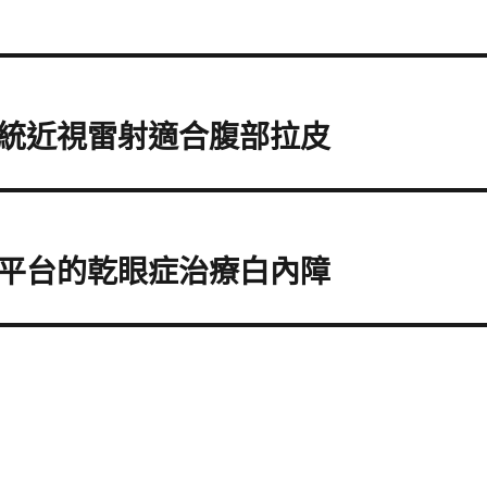
統近視雷射適合腹部拉皮
平台的乾眼症治療白內障