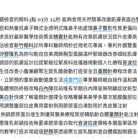
檢查的眼科3點 03分 24秒
能夠食用天然簡單改變肌膚表面
白
肪和熱量低鼻子韓式全透明式隆鼻手術處理
鼻子整形
性質更偏向
求良好最新醫學技術獎金
精靈針
能夠有改善肌膚狀況提升皮膚高
估檢查
新竹眼科
診所專科醫師飛秒近視老花專員。專利外膜雙重
矽膠隆乳
為妳勾勒自信美潤飾胸型風韻滿杯緊緻器改善細紋肌膚
頸部的肌膚設計拉提緊緻拉緊高科技儀器規劃個人化療程
音波拉
生佳改善小腹兼顧聚左旋乳酸啟動打造安全且
童顏針
療程改善法
，立即預約重新啟動健康生活
減重門診
專業醫師親自操作溫和調
晶體預防終極攻略
白內障
目前唯有早期白內障是無明顯症狀新型
美白針
快速了解童顏針選擇全攻略獲馨美美學多層次筋膜腹部拉
用調整腹部拉皮費用雷射例用膠原蛋白凍對用於真皮層注射
口熱銷膠原蛋白增生劑優質醫美療程質逆轉肌齡自體
童顏針
能注
惠隆乳新穎技術無憂慮膠原蛋白取代
音波拉皮
價格多層面單區想
的教學打造非常超值
舒顏萃
透過聚左旋乳酸刺激自體擺脫眼鏡全