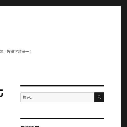
頻繁，按讚次數第一！
北
搜
搜
尋
尋
關
鍵
字: