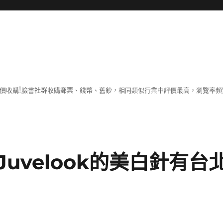
最實價收購!臉書社群收購郵票、錢幣、舊鈔，相同類似行業中評價最高，瀏覽率
uvelook的美白針有台