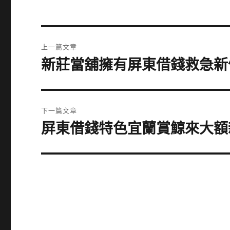
文
上一篇文章
章
新莊當舖擁有屏東借錢救急新
上
一
導
篇
覽
文
下一篇文章
章:
屏東借錢特色宜蘭賞鯨來大額
下
一
篇
文
章: