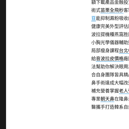
額下載產品金融投
術式
苗栗全飛秒
客
豆
能抑制澱粉吸收
健康完美外型評估
波拉提機種燕窩胜
小胸光學儀器輔助
局部瘦身課程
台北
給
音波拉皮價格
廠
法幫助你解決眼周
合自身團隊皆具精
鼻手術達成大幅改
補充營養掌握
老人
專業
朝天鼻
在隆鼻
醫攜手打造韓系自