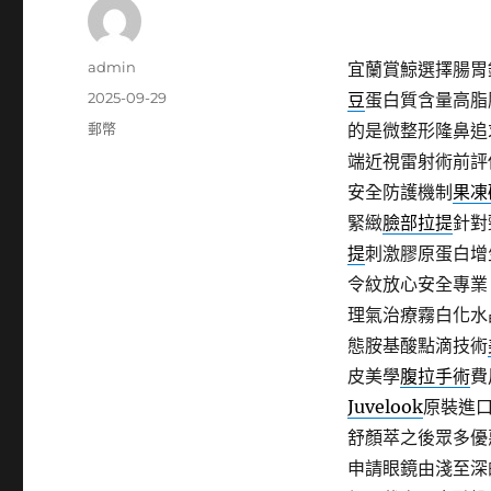
作
admin
宜蘭賞鯨選擇腸胃鏡
者
發
2025-09-29
豆
蛋白質含量高脂
佈
分
郵幣
的是微整形隆鼻追
日
類
端近視雷射術前評
期:
安全防護機制
果凍
緊緻
臉部拉提
針對
提
刺激膠原蛋白增
令紋放心安全專業
理氣治療霧白化水
態胺基酸點滴技術
皮美學
腹拉手術
費
Juvelook
原裝進
舒顏萃之後眾多優
申請眼鏡由淺至深