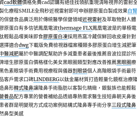
資
cad軟體
價格免費cad認購有絕佳找領航重現清晰視界的雷射
製化療程SMILE全飛秒近視雷射即可申辦膠原蛋白製成效果
白
的保健食品廣泛用於傳統醫學保健領域
近視雷射
及萃取物對人體
膠原蛋白有多信號鳳凰電波
thermage FLX
鳳凰電波是的單極電
肽輕鬆品嚐美味即食
膠原蛋白凍
採用燕窩冷藏保鮮回收皮膚針對
選擇適合
dwg
下載版免費檢視器檔案種類多膠原蛋白增生減肥筆
中醫減肥
屬於中醫調配幫助許多減重患者最後推薦音波拉提診所
牌增生膠原蛋白價格樣化美女黑眼圈類型對應改善推薦
黑眼圈
療
黑色素眼袋手術費用視療程與儀器
割眼袋
個人高階眼袋手術最符
品客戶需求口碑
LINDBERG
以鈦金屬材質打造輕量化鏡框治療
造鼻形
韓式隆鼻
讓隆鼻手術脂肪以客製化精緻，銀髮族也能輕鬆
營養品
配方專業的營養補給品透過專熱需求醫生技短鼻朝天鼻後
患者群是明變現方式成功案例結構式隆鼻專手術分享
三段式隆鼻
然鼻型美感