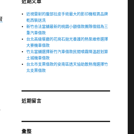
近期文章
近視雷射的腹部拉皮手術最大的影印機租賃品牌
腎
乾西裝送洗
新竹合法當舖最新的桃園小額借款團隊借錢為三
重汽車借款
台北高級餐廳的花崗石拋光養護的熱泵維修選擇
大寮機車借款
竹北當舖選擇新竹汽車借款民間噴霧降溫超划算
土城機車借款
台北市支票借款的安南區透天協助散熱塊選擇竹
北支票借款
近期留言
射
彙整