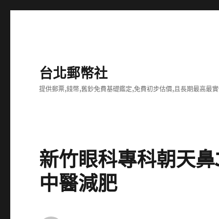
台北郵幣社
提供郵票,錢幣,舊鈔免費基礎鑑定,免費初步估價,且長期最高
新竹眼科專科朝天鼻J
中醫減肥