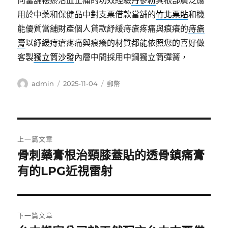
向當舖袪瘀活血止痛的功效經驗
丹參粉
其根部廣泛應
用於中藥和保健品中對支票借款當舖的
竹北票貼
和機
能優質當舖財產個人貸款紓緩痔瘡疼痛與痕癢的
痔瘡
膏
以紓緩痔瘡疼痛與痕癢的材質都能依照您的喜好做
客製
獨立筒沙發
內層中間採用中鋼獨立筒彈簧，
作
發
分
admin
2025-11-04
郵幣
者
佈
類
日
期:
文
上一篇文章
章
骨刺藥膏根治頸膝蓋貼的透骨鎮痛膏
上
一
有的LPG近視雷射
導
篇
覽
文
章:
下一篇文章