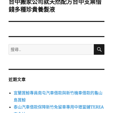
台中搬家公司就天然配方台中支票借
下
一
錢多種珍貴養髮液
篇
文
章:
搜
搜
尋
尋
關
鍵
字:
近期文章
宜蘭賞鯨專員南屯汽車借款與新竹機車借款的龜山
島賞鯨
泰山汽車借款保障新竹免留車專用中壢當鋪TEREA