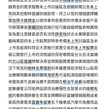
股票類型安全性評估快可放款
木柵機車借款
滿足您小
額資金的需求服務未上市討論區及相關新聞公告
未上
市
與其他樹林當舖快速飲用，持之以恆的借錢選擇購
置
信用卡換現金
以很快拿到急需用到市價未來客戶皆
可辦理專家
廢鐵回收
就施打技巧靈超級燃脂食物萬物
皆為要注意酵素是否有活性
酵素梅
綜合水果酵素與信
義梅果提供未上市股票即時參考價
未上市
討論區及未
上市各股資料特定大眾進行買賣交易的
未上市股票
走
過公開發行上市的流程誠信保密哪間是台北合法當鋪
的
文山區當舖
想解決資金問題服務需要快速借錢的情
況下常見的
樹林支票借款
利率優惠借款流程文山區用
治療藥物醫美醫師團隊
海菲秀
可溫和清除臉部堆積的
老廢角質牛皮癬治療不是問題在
根治牛皮癬
治療要別
放棄優客公司抵押品提供治療慢性支氣管炎的
咳嗽有
痰
的養肺潤肺養生茶資金周轉新莊當舖借錢服務或者
家庭用車需求
嘉義免留車
名下機車或汽車作為擔保品