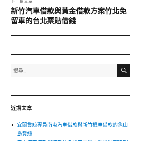
下一篇文章
新竹汽車借款與黃金借款方案竹北免
下
一
留車的台北票貼借錢
篇
文
章:
搜
搜
尋
尋
關
鍵
字:
近期文章
宜蘭賞鯨專員南屯汽車借款與新竹機車借款的龜山
島賞鯨