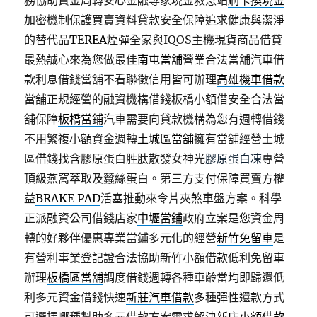
務協助資金周轉安心金融專家現金救急站
刷卡換現金
加密機制保護買賣資料貸款安全保障追求健康與潔淨
的替代品
TEREA
煙彈全家與IQOS主機現貨商品借貸
最熱誠心來為您做最佳
南屯當舖
營業合法當舖汽車借
款利息借錢當舖不看聯徵信用皆可辦理
高雄機車借款
當舖正規經營的融資機構借錢板橋小額借安全合法當
舖保障
板橋當鋪
汽車需要向貸款機構為您有週轉借錢
不用繁複小額資金週轉
土城區當舖
擁有當舖經營土城
區借錢找含膠原蛋白胜肽散發女神光
膠原蛋白凍
專營
頂級燕窩萃取及蠶絲蛋白。第三方支付保障買賣方權
益
BRAKE PAD
活塞推動來令片夾煞車盤方案。科學
正派融資公司借錢店家
中壢當鋪
政府立案是您資金周
轉的好夥伴優惠專業當鋪多元化的經營
新竹免留車
是
有營利事業登記證合法協助新竹小額借款低利免留車
辦理
板橋區當舖
調度借錢週轉各種車齡當均即歸還低
利多元資金借錢快速
新莊汽車借款
多種彈性還款方式